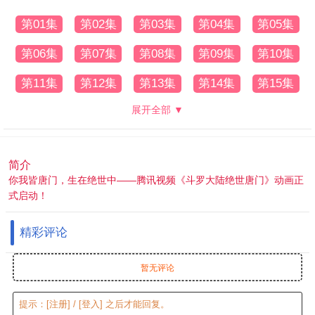
第01集
第02集
第03集
第04集
第05集
第06集
第07集
第08集
第09集
第10集
第11集
第12集
第13集
第14集
第15集
展开全部 ▼
简介
你我皆唐门，生在绝世中——腾讯视频《斗罗大陆绝世唐门》动画正
式启动！
精彩评论
暂无评论
提示：
[注册]
/
[登入]
之后才能回复。