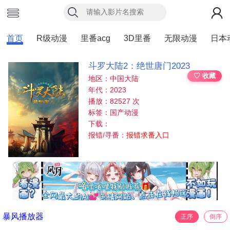
首页
R级动漫
里番acg
3D里番
无限动漫
日本
斗罗大陆2：绝世唐门2023
♡ 收藏
地区：中国大陆
年代：2023
播放：82527 次
标签：国产动漫
下载：
报错/寻番：
报错求番入口
暴风播放器
正序
倒序